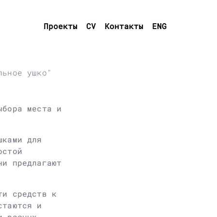
Проекты
CV
Контакты
ENG
льное ушко"
ыбора места и
шками для
остой
ни предлагают
ти средств к
стаются и
и разных