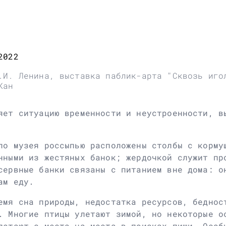
2022
.И. Ленина, выставка паблик-арта "Сквозь иго
Кан
яет ситуацию временности и неустроенности, в
ло музея россыпью расположены столбы с корму
нными из жестяных банок; жердочкой служит пр
сервные банки связаны с питанием вне дома: о
ам еду.
емя сна природы, недостатка ресурсов, беднос
. Многие птицы улетают зимой, но некоторые о
летают с места на места в поисках пищи. Особ