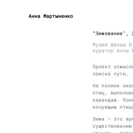
Анна Мартыненко
“Зимование", 
Музей Шалаш В
куратор Анна 
Проект осмысл
поиска пути.
На поляне око
птиц, выполне
карандаш. Кон
кочующим птиц
Зима – это вр
существованию
кочуют – пере