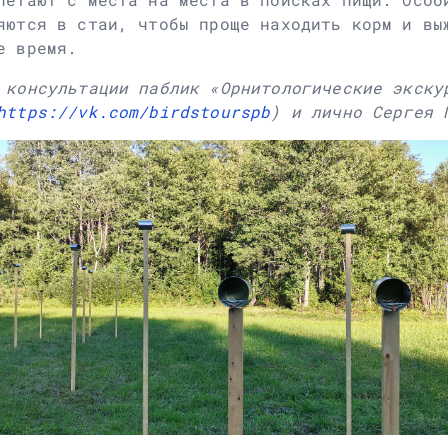
яются в стаи, чтобы проще находить корм и вы
е время.
 консультации паблик «Орнитологические экску
https://vk.com/birdstourspb
) и лично Сергея 