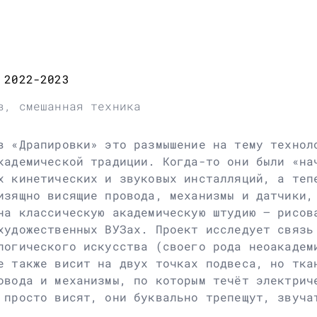
 2022-2023
в, смешанная техника
в «Драпировки» это размышение на тему технол
кадемической традиции. Когда-то они были «на
х кинетических и звуковых инсталляций, а теп
изящно висящие провода, механизмы и датчики,
на классическую академическую штудию – рисов
художественных ВУЗах. Проект исследует связь
логического искусства (своего рода неоакадем
е также висит на двух точках подвеса, но тка
овода и механизмы, по которым течёт электрич
 просто висят, они буквально трепещут, звуча