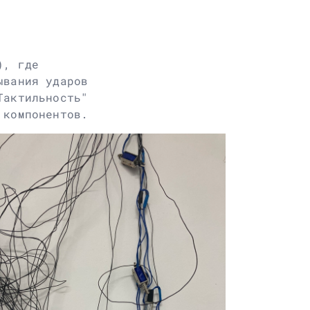
), где
ывания ударов
Тактильность"
 компонентов.