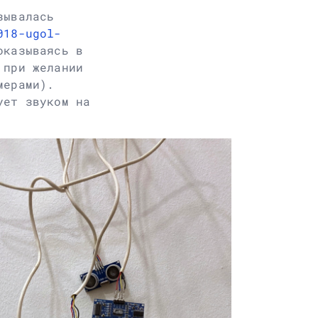
зывалась
018-ugol-
оказываясь в
 при желании
мерами).
ует звуком на