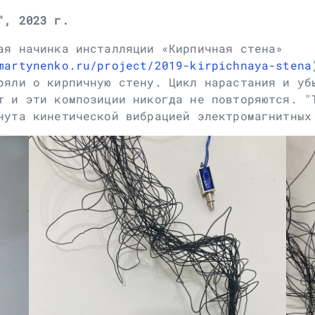
", 2023 г.
ая начинка инсталляции «Кирпичная стена»
martynenko.ru/project/2019-kirpichnaya-stena
ряли о кирпичную стену. Цикл нарастания и уб
т и эти композиции никогда не повторяются. "
нута кинетической вибрацией электромагнитных