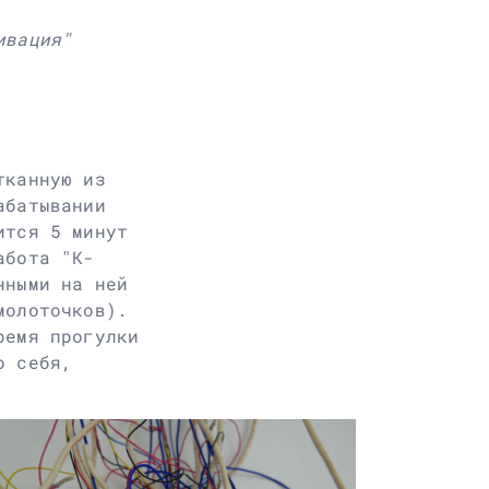
ивация"
тканную из
абатывании
ится 5 минут
абота "К-
нными на ней
молоточков).
ремя прогулки
о себя,