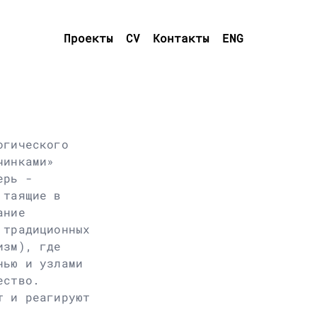
Проекты
CV
Контакты
ENG
огического
чинками»
ерь -
 таящие в
ание
 традиционных
изм), где
нью и узлами
ество.
т и реагируют