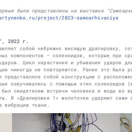
ервые были представлены на выставке "Самоарх
artynenko.ru/project/2023-samoarhivaciya
", 2022 г.
авляет собой небрежно висящую драпировку, со
ных компонентов – соленоидов, которые при ср
ударов. Цикл нарастания и убывания ударов дл
ции никогда не повторяются. Ранее это была р
я представляла собой конструкцию с расположе
рые озвучивались с помощью этих соленоидов (
 был свидетелем встречи человека и воды во в
ты. В «Драпировке 1» молоточки ударяют сами 
ю вибрацию ткани.